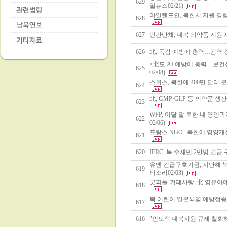
629
일뉴스02/21)
아일랜드인, 북한서 지원 경험
628
627
민간단체, 대북 의약품 지원 
626
北, 독감 예방에 총력…검역 강
<北도 AI 예방에 총력…보
625
02/08)
스위스, 북한에 400만 달러 
624
北, GMP·GLP 등 의약품 생
623
WFP, 이달 말 북한 내 영양
622
02/06)
프랑스 NGO "북한에 영양개선
621
620
IFRC, 북 수재민 2만명 긴급
유엔 긴급구호기금, 지난해 북
619
의소리02/03)
굿피플-겨레사랑, 北 영유아에 분
618
북 어린이 일본뇌염 예방접종 
617
616
"인도적 대북지원 규제 철회하라