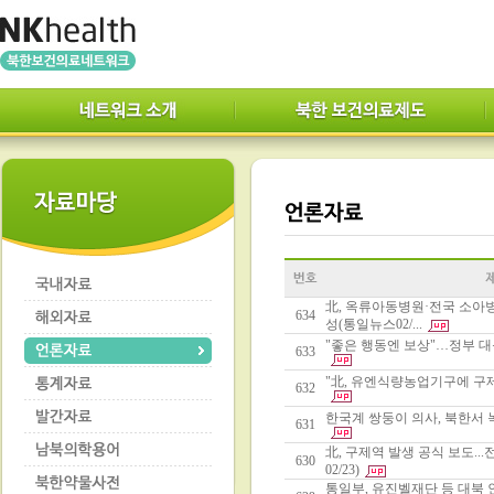
北, 옥류아동병원·전국 소아
634
성(통일뉴스02/...
"좋은 행동엔 보상"…정부 대북
633
"北, 유엔식량농업기구에 구제역
632
한국계 쌍둥이 의사, 북한서 녹
631
北, 구제역 발생 공식 보도.
630
02/23)
통일부, 유진벨재단 등 대북 