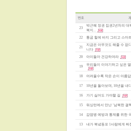
박근혜 정권 집권2년차의 대북
23
북지...
22
통굽 힐에 바지 그리고 스마
지금은 아무것도 해줄 수 없
21
니다
20
아이들아 건강하여라
우리들이 이야기하고 싶은 열
19
18
어려울수록 작은 손이 아름답
17
10년을 돌아보며, 10년을 내
16
가기 싫어도 가야할 길
15
워싱턴에서 만난 ‘남북한 결핵
14
감염병 예방과 통제를 위한 
13
내가 북녘동포 1사람에게 짜