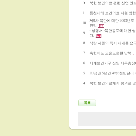
북한 보건의료 관련 산업 인
11
룡천재해 보건의료 지원 방향
제9차 북한에 대한 2003년
10
전망
<성명서>북한동포에 대한 쌀
9
다.
8
식량 지원의 즉시 재개를 요
7
혹한에도 오순도순한 남북
6
세계보건기구 신임 사무총장
5
DJ정권 5년간 4억6천만달러
4
북한 보건의료체계 붕괴로 많