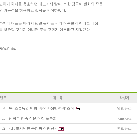
고하게 체제를 옹호하던 태도에서 탈피, 북한 당국이 변화와 즉응
의 가능성을 허용하고 있음을 지적하했다.
하이더 대표는 따라서 당면 문제는 세계가 북한의 이러한 과정
을 방관할 것인지 아니면 도울 것인지 여부라고 지적했다.
2004/01/04
54
북, 조류독감 예방 `수의비상방역위' 조직
연합뉴스
53
남북한 침뜸 전문가 첫 토론회
joins.com
52
<北 도시빈민 등장과 식량난>
연합뉴스