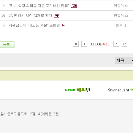
"對北 식량.의약품 지원 포기해선 안돼"
연합뉴스
36
北, 평양시 시장 42개로 확대
연합뉴스
35
지원급감에 ‘배고픈 겨울’ 또한번
한겨레
32
33
34
35
|
|
|
|