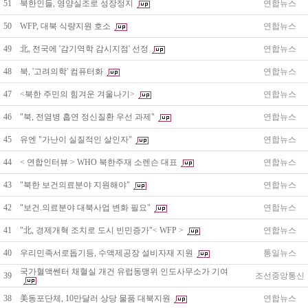
51
북한인들, 영양실조로 성장정지
연합뉴스
50
WFP, 대북 식량지원 호소
연합뉴스
49
北, 전국에 '감기역학 감시지점' 선정
연합뉴스
48
북, '고려의학' 컴퓨터화
연합뉴스
47
<북한 주민의 힘겨운 겨울나기>
연합뉴스
46
"북, 전염병 흡연 정신질환 우선 과제"
연합뉴스
45
유엔 "가난이 실질적인 살인자"
연합뉴스
44
< 연합인터뷰 > WHO 북한주재 소렌슨 대표
연합뉴스
43
"북한 보건의료분야 지원해야"
연합뉴스
42
"보건.의료분야 대북사업 변화 필요"
연합뉴스
41
"北, 경제개혁 조치로 도시 빈민증가"< WFP >
연합뉴스
40
우리민족서로돕기등, 수액제공장 설비자재 지원
통일뉴스
국가혈액쎈터 채혈실 개건 유럽동맹위 인도사무소가 기여
39
조선중앙통신
38
美동포단체, 10만달러 상당 물품 대북지원
연합뉴스