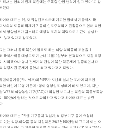
기해서는 안되며 현재 북한에는 주목할 만한 변화가 일고 있다"고 강
조했다.
하이더 대표는 4일자 워싱턴포스트에 기고한 글에서 지금까지 국
제사회의 도움과 국제기구 등의 인도주의적 지원활동으로 인해 북한
에서 영양실조가 감소하고 예방적 조치의 덕택으로 기근이 발생하
지 않고 있다고 강조했다.
그는 그러나 올해 북한이 필요로 하는 식량.의약품의 조달을 위
해 국제사회를 대상으로 지난해 11월19일부터 본격적으로 지원 요청
이 시작됐으나 당시 전세계의 관심이 북한 핵문제에 집중되면서 대
북 식량지원 문제가 등한시 되고 있다고 지적했다.
유엔아동기금(유니세프)과 WFP가 지난해 실시한 조사에 따르면
북한 어린이 10명 가운데 4명이 영양실조 상태에 빠져 있으며, 지난
달 WFP와 식량농업기구(FAO)가 작성한 보고서는 북한의 곡물부족량
이 100만t에 달하는 것으로 파악하고 있다고 하이더 대표는 밝혔
다.
하이더 대표는 "유엔 기구들과 적십자, 비정부기구 등이 요청하
고 있는 식량.의약품 등의 지원액은 2억2천100만달러 규모며 이는 오
로지 기본적이고 긴급한 필요를 충당하는 것에 불과하다"면서 "북한