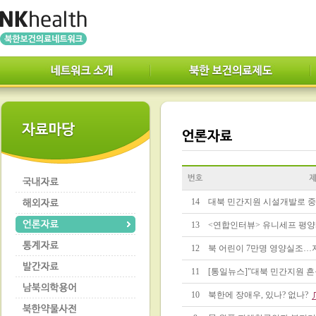
14
대북 민간지원 시설개발로 
13
<연합인터뷰> 유니세프 평
12
북 어린이 7만명 영양실조…지
11
[통일뉴스]"대북 민간지원 
10
북한에 장애우, 있나? 없나?