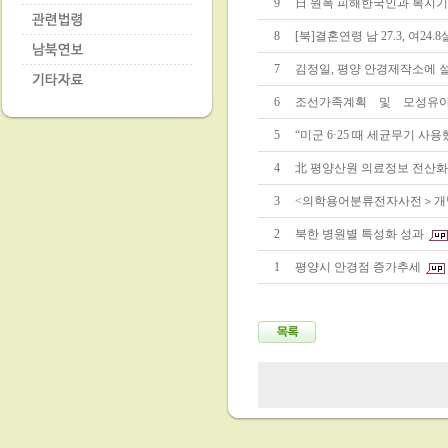
9
日 원폭 피해한국인과 복지기
8
[북]결혼연령 남 27.3, 여24.8
7
김정일, 평양 안경제작소에 
6
조선가족계획 및 모성유
5
“미군 6·25 때 세균무기 사용
4
北 평양산원 의료정보 전산화
3
<의학용어분류전자사전＞개
2
북한 병원별 특성화 성과
1
평양시 안경점 증가추세