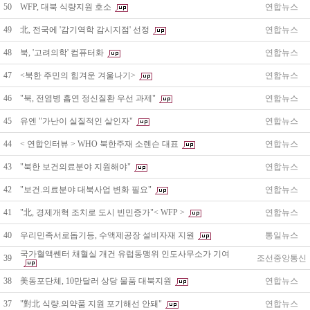
50
WFP, 대북 식량지원 호소
연합뉴스
49
北, 전국에 '감기역학 감시지점' 선정
연합뉴스
48
북, '고려의학' 컴퓨터화
연합뉴스
47
<북한 주민의 힘겨운 겨울나기>
연합뉴스
46
"북, 전염병 흡연 정신질환 우선 과제"
연합뉴스
45
유엔 "가난이 실질적인 살인자"
연합뉴스
44
< 연합인터뷰 > WHO 북한주재 소렌슨 대표
연합뉴스
43
"북한 보건의료분야 지원해야"
연합뉴스
42
"보건.의료분야 대북사업 변화 필요"
연합뉴스
41
"北, 경제개혁 조치로 도시 빈민증가"< WFP >
연합뉴스
40
우리민족서로돕기등, 수액제공장 설비자재 지원
통일뉴스
국가혈액쎈터 채혈실 개건 유럽동맹위 인도사무소가 기여
39
조선중앙통신
38
美동포단체, 10만달러 상당 물품 대북지원
연합뉴스
37
"對北 식량.의약품 지원 포기해선 안돼"
연합뉴스