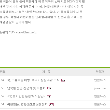
원 비율이 올해 들어 핵문제에 따른 미국의 발빼기로 60%대까지 떨
어진 것이 가장 심각한 문제다. 세계식량계획은 내년 대북 지원 목
표를 올해보다 적은 48만5천t으로 잡고 있다. 이 목표를 채우지 못
할 경우, 북한의 어린이들은 연례행사처럼 또 한번의 춥고 배고픈
겨울을 살아 남아야 한다.
손원제 기자 wonje@hani.co.kr
54
북, 조류독감 예방 `수의비상방역위' 조직
연합뉴스
53
남북한 침뜸 전문가 첫 토론회
joins.com
52
<北 도시빈민 등장과 식량난>
연합뉴스
51
북한인들, 영양실조로 성장정지
연합뉴스