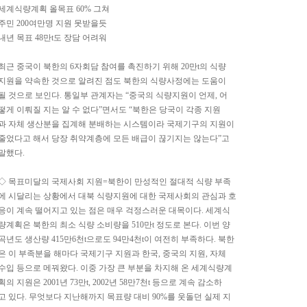
세계식량계획 올목표 60% 그쳐
주민 200여만명 지원 못받을듯
내년 목표 48만t도 장담 어려워
최근 중국이 북한의 6자회담 참여를 촉진하기 위해 20만t의 식량
지원을 약속한 것으로 알려진 점도 북한의 식량사정에는 도움이
될 것으로 보인다. 통일부 관계자는 “중국의 식량지원이 언제, 어
떻게 이뤄질 지는 알 수 없다”면서도 “북한은 당국이 각종 지원
과 자체 생산분을 집계해 분배하는 시스템이라 국제기구의 지원이
줄었다고 해서 당장 취약계층에 모든 배급이 끊기지는 않는다”고
말했다.
◇ 목표미달의 국제사회 지원=북한이 만성적인 절대적 식량 부족
에 시달리는 상황에서 대북 식량지원에 대한 국제사회의 관심과 호
응이 계속 떨어지고 있는 점은 매우 걱정스러운 대목이다. 세계식
량계획은 북한의 최소 식량 소비량을 510만t 정도로 본다. 이번 양
곡년도 생산량 415만6천t으로도 94만4천t이 여전히 부족하다. 북한
은 이 부족분을 해마다 국제기구 지원과 한국, 중국의 지원, 자체
수입 등으로 메꿔왔다. 이중 가장 큰 부분을 차지해 온 세계식량계
획의 지원은 2001년 73만t, 2002년 58만7천t 등으로 계속 감소하
고 있다. 무엇보다 지난해까지 목표량 대비 90%를 웃돌던 실제 지