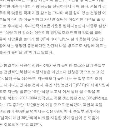
취약한 계층에 대한 식량 공급을 전담하다시피 해 왔다. 겨울의 강
추위와 맞물린 국제 지원 감소는 그나마 버틸 힘이 있는 건장한 어
른들이 아니라 이들 약하고 가녀린 집단에 직접적인 타격을 줄 것
으로 우려된다. 우리민족서로돕기운동 평화나눔센터 이종무 실장
은 “식량 지원 감소는 어린이의 영양실조와 면역력 약화를 불러
유아 사망률을 높이게 될 것”이라며 “난방시설이 충분치 않은 상
황에서는 영양만 충분하다면 간단히 나을 병으로도 사망에 이르는
숫자가 늘어날 것”이라고 말했다.
◇ 통일부의 낙관적 전망=국제기구의 급박한 호소와 달리 통일부
는 전반적인 북한의 식량사정은 예년보다 괜찮은 것으로 보고 있
다. 올해 곡물 생산량이 지난해보다 늘어나는 등 일부 호전 조짐
도 나타나고 있다는 것이다. 유엔 식량농업기구(FAO)와 세계식량계
획도 지난달 발표한 ‘북한 식량 보고서’에서 올해 쌀 수확을 포
함한 북한의 2003~2004 양곡년도 곡물 생산량은 전년(396만9천t)보
다 4.7% 증가한 415만6천t에 이를 것으로 분석했다. 북한의 곡물
생산량이 400만t을 넘어서는 것은 8년만이다. 통일부 관계자는
“남쪽이 매년 30만t씩의 비료를 지원한 것이 증산에 큰 도움이
된 것으로 안다”고 말했다.