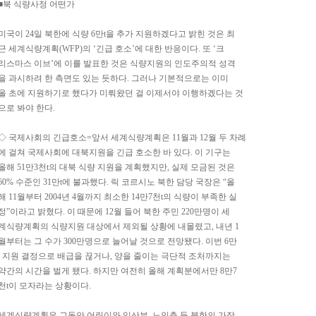
■북 식량사정 어떤가
미국이 24일 북한에 식량 6만t을 추가 지원하겠다고 밝힌 것은 최
근 세계식량계획(WFP)의 ‘긴급 호소’에 대한 반응이다. 또 ‘크
리스마스 이브’에 이를 발표한 것은 식량지원의 인도주의적 성격
을 과시하려 한 측면도 있는 듯하다. 그러나 기본적으로는 이미
올 초에 지원하기로 했다가 미뤄왔던 걸 이제서야 이행하겠다는 것
으로 봐야 한다.
◇ 국제사회의 긴급호소=앞서 세계식량계획은 11월과 12월 두 차례
에 걸쳐 국제사회에 대북지원을 긴급 호소한 바 있다. 이 기구는
올해 51만3천t의 대북 식량 지원을 계획했지만, 실제 모금된 것은
60% 수준인 31만t에 불과했다. 릭 코르시노 북한 담당 국장은 “올
해 11월부터 2004년 4월까지 최소한 14만7천t의 식량이 부족한 실
정”이라고 밝혔다. 이 때문에 12월 들어 북한 주민 220만명이 세
계식량계획의 식량지원 대상에서 제외될 상황에 내몰렸고, 내년 1
월부터는 그 수가 300만명으로 늘어날 것으로 전망됐다. 이번 6만
t 지원 결정으로 배급을 끊거나, 양을 줄이는 극단적 조처까지는
약간의 시간을 벌게 됐다. 하지만 여전히 올해 계획분에서만 8만7
천t이 모자라는 상황이다.
세계식량계획은 그동안 어린이와 임산부, 노인층 등 북한의 가장