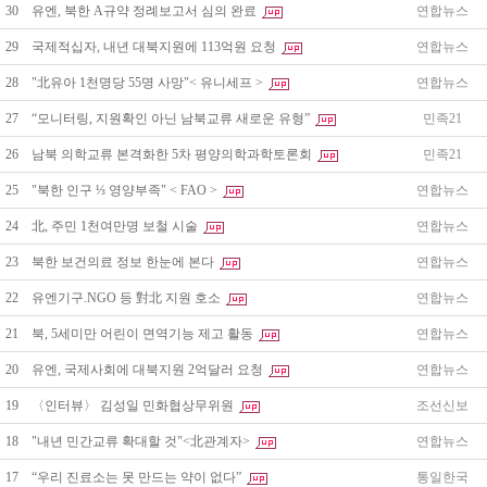
30
유엔, 북한 A규약 정례보고서 심의 완료
연합뉴스
29
국제적십자, 내년 대북지원에 113억원 요청
연합뉴스
28
"北유아 1천명당 55명 사망"< 유니세프 >
연합뉴스
27
“모니터링, 지원확인 아닌 남북교류 새로운 유형”
민족21
26
남북 의학교류 본격화한 5차 평양의학과학토론회
민족21
25
"북한 인구 ⅓ 영양부족" < FAO >
연합뉴스
24
北, 주민 1천여만명 보철 시술
연합뉴스
23
북한 보건의료 정보 한눈에 본다
연합뉴스
22
유엔기구.NGO 등 對北 지원 호소
연합뉴스
21
북, 5세미만 어린이 면역기능 제고 활동
연합뉴스
20
유엔, 국제사회에 대북지원 2억달러 요청
연합뉴스
19
〈인터뷰〉 김성일 민화협상무위원
조선신보
18
"내년 민간교류 확대할 것"<北관계자>
연합뉴스
17
“우리 진료소는 못 만드는 약이 없다”
통일한국