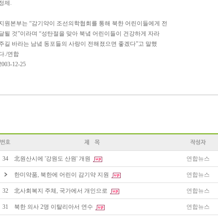
정제.
지원본부는 “감기약이 조선의학협회를 통해 북한 어린이들에게 전
달될 것”이라며 “성탄절을 맞아 북녘 어린이들이 건강하게 자라
주길 바라는 남녘 동포들의 사랑이 전해졌으면 좋겠다”고 말했
다./연합
2003-12-25
34
北원산시에 '강원도 산원' 개원
연합뉴스
한미약품, 북한에 어린이 감기약 지원
연합뉴스
32
北사회복지 주체, 국가에서 개인으로
연합뉴스
31
북한 의사 2명 이탈리아서 연수
연합뉴스