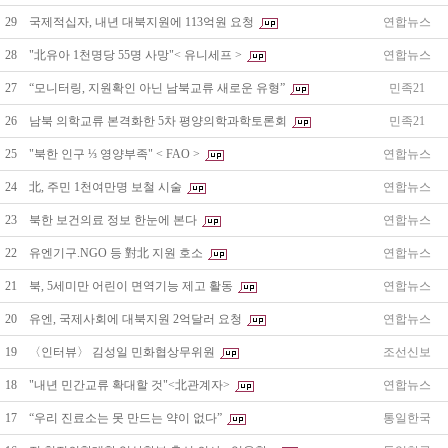
29
국제적십자, 내년 대북지원에 113억원 요청
연합뉴스
28
"北유아 1천명당 55명 사망"< 유니세프 >
연합뉴스
27
“모니터링, 지원확인 아닌 남북교류 새로운 유형”
민족21
26
남북 의학교류 본격화한 5차 평양의학과학토론회
민족21
25
"북한 인구 ⅓ 영양부족" < FAO >
연합뉴스
24
北, 주민 1천여만명 보철 시술
연합뉴스
23
북한 보건의료 정보 한눈에 본다
연합뉴스
22
유엔기구.NGO 등 對北 지원 호소
연합뉴스
21
북, 5세미만 어린이 면역기능 제고 활동
연합뉴스
20
유엔, 국제사회에 대북지원 2억달러 요청
연합뉴스
19
〈인터뷰〉 김성일 민화협상무위원
조선신보
18
"내년 민간교류 확대할 것"<北관계자>
연합뉴스
17
“우리 진료소는 못 만드는 약이 없다”
통일한국