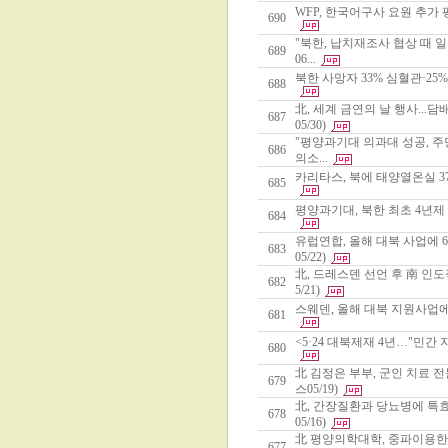
WFP, 한국어구사 요원 추가 
690
"북한, 납치재조사 협상 때 
689
06...
북한 사망자 33% 심혈관·25
688
北, 세계 금연의 날 행사..
687
05/30)
"평양과기대 의과대 성공, 주
686
의소...
카리타스, 북에 태양열온실 37
685
평양과기대, 북한 최초 4년제 
684
유럽연합, 올해 대북 사업에 
683
05/22)
北, 드레스덴 선언 후 南 인
682
5/21)
스웨덴, 올해 대북 지원사업에 
681
<5·24 대북제재 4년…"민간 
680
北 김정은 부부, 군인 치료
679
스05/19)
北, 간장질환과 당뇨병에 특
678
05/16)
北 평양의학대학, 중파이용한
677