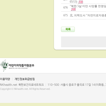
05/13)
“북한 5살 미만 사망률 천명당 
676
675
北, 의학도서 "자연치료자원총람