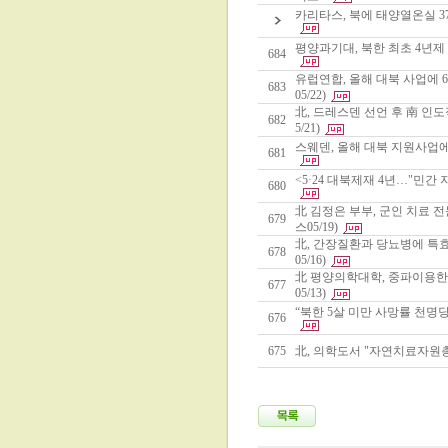
카리타스, 북에 태양열온실 37
평양과기대, 북한 최초 4년제 
684
유럽연합, 올해 대북 사업에 
683
05/22)
北, 드레스덴 선언 후 南 인
682
5/21)
스웨덴, 올해 대북 지원사업에 
681
<5·24 대북제재 4년…"민간 
680
北 김정은 부부, 군인 치료
679
스05/19)
北, 간장질환과 당뇨병에 특
678
05/16)
北 평양의학대학, 중파이용한
677
05/13)
“북한 5살 미만 사망률 천명당 
676
675
北, 의학도서 "자연치료자원총람