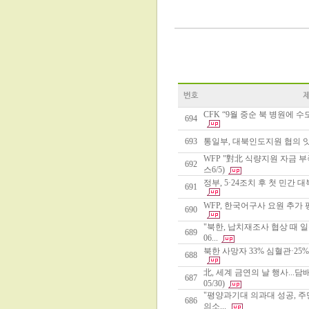
CFK “9월 중순 북 병원에 수
694
693
통일부, 대북인도지원 협의 잇따
WFP "對北 식량지원 자금 
692
스6/5)
정부, 5·24조치 후 첫 민간 
691
WFP, 한국어구사 요원 추가 
690
"북한, 납치재조사 협상 때 
689
06...
북한 사망자 33% 심혈관·25
688
北, 세계 금연의 날 행사..
687
05/30)
"평양과기대 의과대 성공, 주
686
의소...