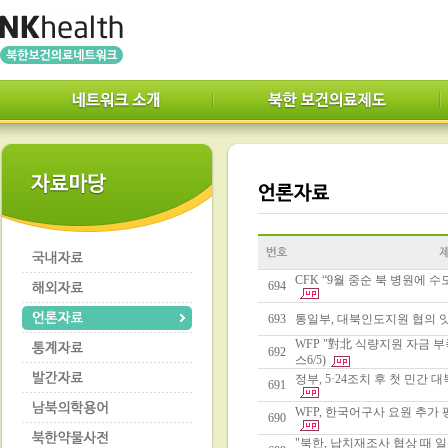
CFK “9월 중순 북 병원에 수
694
693
통일부, 대북인도지원 협의 잇따
WFP "對北 식량지원 자금 
692
스6/5)
정부, 5·24조치 후 첫 민간 
691
WFP, 한국어구사 요원 추가 
690
"북한, 납치재조사 협상 때 