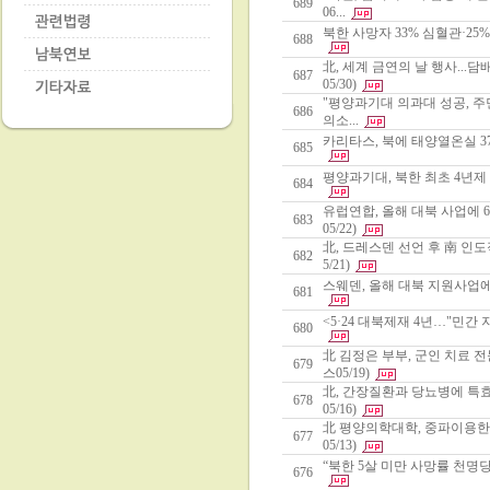
689
06...
북한 사망자 33% 심혈관·25
688
北, 세계 금연의 날 행사..
687
05/30)
"평양과기대 의과대 성공, 주
686
의소...
카리타스, 북에 태양열온실 37
685
평양과기대, 북한 최초 4년제 
684
유럽연합, 올해 대북 사업에 
683
05/22)
北, 드레스덴 선언 후 南 인
682
5/21)
스웨덴, 올해 대북 지원사업에 
681
<5·24 대북제재 4년…"민간 
680
北 김정은 부부, 군인 치료
679
스05/19)
北, 간장질환과 당뇨병에 특
678
05/16)
北 평양의학대학, 중파이용한
677
05/13)
“북한 5살 미만 사망률 천명당 
676